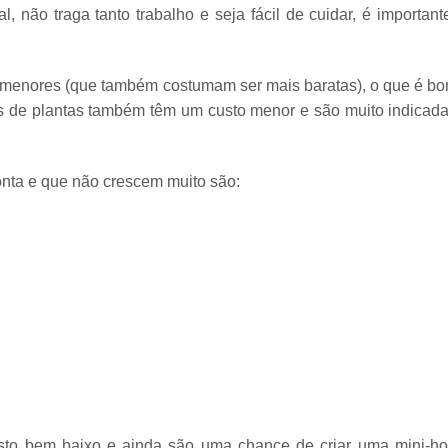
l, não traga tanto trabalho e seja fácil de cuidar, é important
s menores
(que também costumam ser mais baratas), o que é bo
 de plantas
também têm um custo menor e são muito indicada
ta e que não crescem muito são:
o bem baixo e ainda são uma chance de criar uma mini-ho