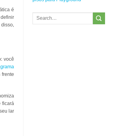
ática
é
:
definir
disso,
: você
 grama
frente
nomiza
 ficará
seu lar