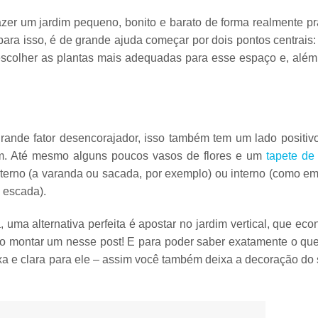
zer um jardim pequeno, bonito e barato de forma realmente
pr
ra isso, é de grande ajuda começar por dois pontos centrais
scolher as plantas mais adequadas
para esse espaço e, além 
nde fator desencorajador, isso também tem um lado positivo
m
. Até mesmo alguns
poucos vasos de flores e um
tapete de
terno
(a varanda ou sacada, por exemplo) ou
interno
(como em 
 escada).
uma alternativa perfeita é apostar no
jardim vertical
, que eco
mo montar um nesse post! E para poder saber exatamente o que
xa
e clara para ele – assim você também deixa a decoração do 