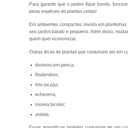
Para garantir que o jardim fique bonito, funciona
pelas espécies de plantas certas!
Em
ambientes compactos: invista em plantinha
seu jardim barato e pequeno. Além disso,
mudas
quem quer economizar.
Outras
dicas de plantas
que costumam ser em con
dinheiro-em-penca;
filodendros;
lírio da paz;
echeveria;
moreia bicolor;
violeta.
Ervas aromáticas
também costumam ter um cust