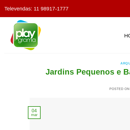
Skip
Televendas: 11 98917-1777
to
content
H
ARQU
Jardins Pequenos e Ba
POSTED O
04
mar