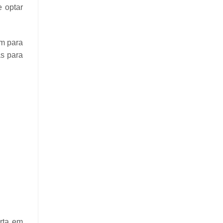
e optar
m para
s para
rta em