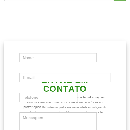
ENTRE EM
CONTATO
Ficou com alguma dúvida ou gostaria de ter informações
mais detalhadas? Entre em contato conosco. Será um
prazer ajudá-lo!
Conte-nos qual a sua necessidade e condições do
ambiente em que gostaria de instalar a grama sintética para ter
dicas mais assertivas sobre o produto.