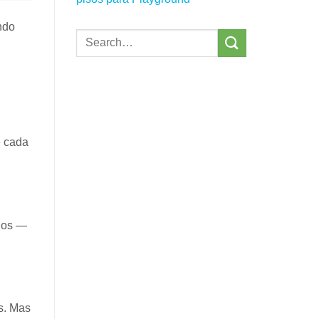
ndo
e cada
ados —
s. Mas