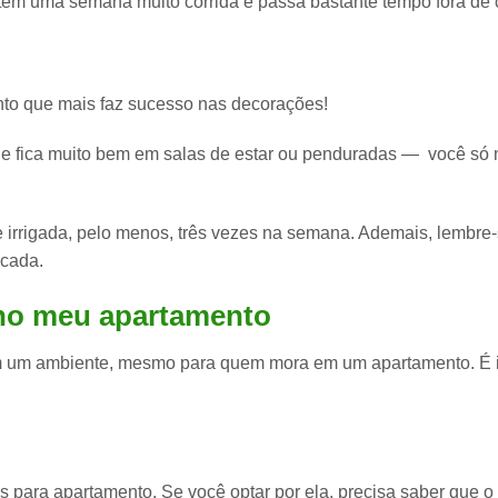
m tem uma semana muito corrida e passa bastante tempo fora de 
to que mais faz sucesso nas decorações!
 e fica muito bem em salas de estar ou penduradas —
você só 
 irrigada, pelo menos, três vezes na semana. Ademais, lembre-
rcada.
 no meu apartamento
 um ambiente, mesmo para quem mora em um apartamento. É 
s para apartamento. Se você optar por ela, precisa saber que o