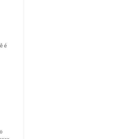
ê é
o