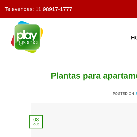
Skip
Televendas: 11 98917-1777
to
content
H
Plantas para apartam
POSTED ON
08
out