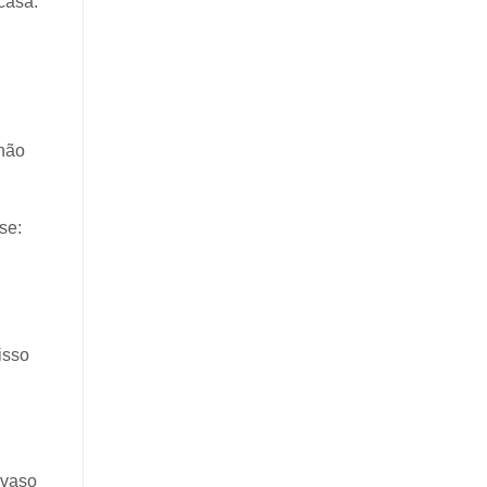
casa.
não
se:
isso
vaso