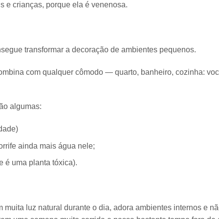
s e crianças, porque ela é
venenosa
.
nsegue transformar a decoração de ambientes pequenos.
ombina com qualquer cômodo
— quarto, banheiro, cozinha: voc
 vão algumas:
dade
)
rrife ainda mais água nele;
ue é uma
planta tóxica
).
muita luz natural durante o dia, adora ambientes internos e
nã