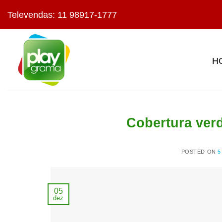
Skip
Televendas: 11 98917-1777
to
content
H
Cobertura verd
POSTED ON
5
05
dez