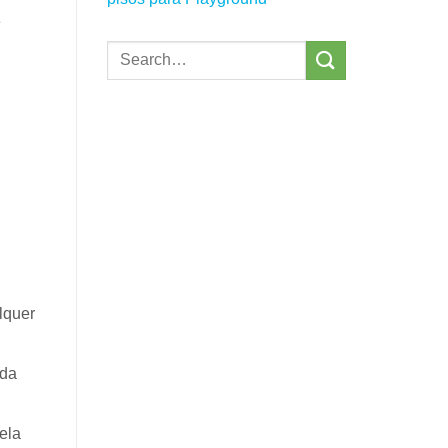
e
lquer
ada
ela