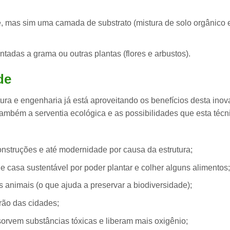
e, mas sim uma camada de substrato (mistura de solo orgânico 
tadas a grama ou outras plantas (flores e arbustos).
de
tura e engenharia já está aproveitando os benefícios desta inov
ê também
a
serventia ecológica e as possibilidades
que esta técn
onstruções e até modernidade por causa da estrutura;
 de casa sustentável por poder plantar e colher alguns alimentos;
s animais (o que ajuda a preservar a
biodiversidade
);
rão das cidades;
bsorvem substâncias tóxicas e liberam mais oxigênio;