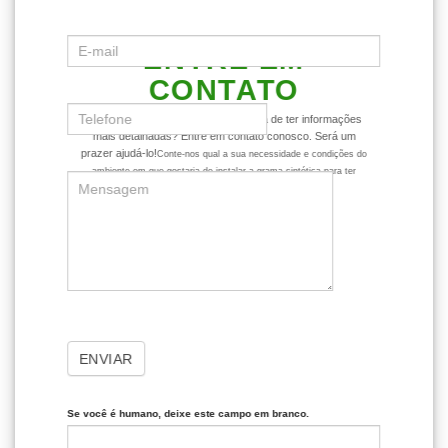
ENTRE EM
CONTATO
Ficou com alguma dúvida ou gostaria de ter informações
mais detalhadas? Entre em contato conosco. Será um
prazer ajudá-lo!
Conte-nos qual a sua necessidade e condições do
ambiente em que gostaria de instalar a grama sintética para ter
dicas mais assertivas sobre o produto.
ENVIAR
Se você é humano, deixe este campo em branco.