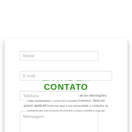
ENTRE EM
CONTATO
Ficou com alguma dúvida ou gostaria de ter informações
mais detalhadas? Entre em contato conosco. Será um
prazer ajudá-lo!
Conte-nos qual a sua necessidade e condições do
ambiente em que gostaria de instalar a grama sintética para ter
dicas mais assertivas sobre o produto.