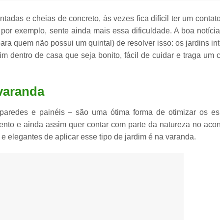
as e cheias de concreto, às vezes fica difícil ter um contato
or exemplo, sente ainda mais essa dificuldade. A boa notíci
ra quem não possui um quintal) de resolver isso:
os jardins in
im dentro de casa que seja bonito, fácil de cuidar e traga um
 varanda
paredes e painéis
– são uma ótima forma de
otimizar os e
to e ainda assim quer contar com parte da natureza no aco
 e elegantes de aplicar esse tipo de
jardim é na varanda
.