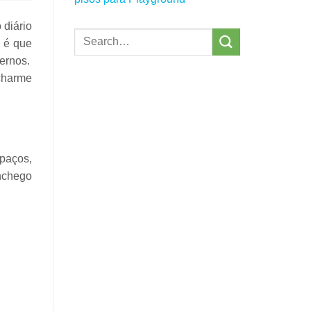
 diário
a é que
ternos
.
 charme
spaços
,
nchego