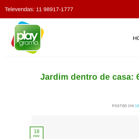
Skip
Televendas: 11 98917-1777
to
content
H
Jardim dentro de casa: 6
POSTED ON
1
18
nov