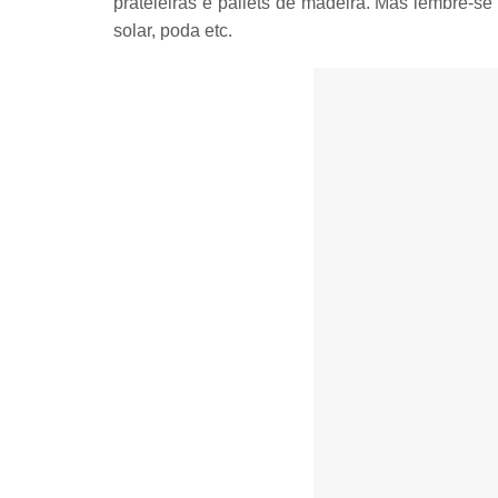
prateleiras e pallets de madeira
. Mas lembre-se
solar, poda
etc.