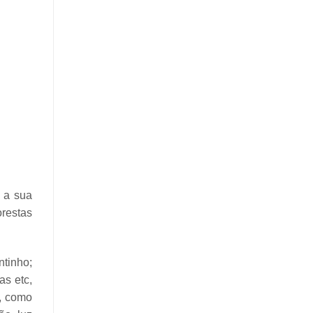
é a sua
orestas
ntinho;
has
etc,
s, como