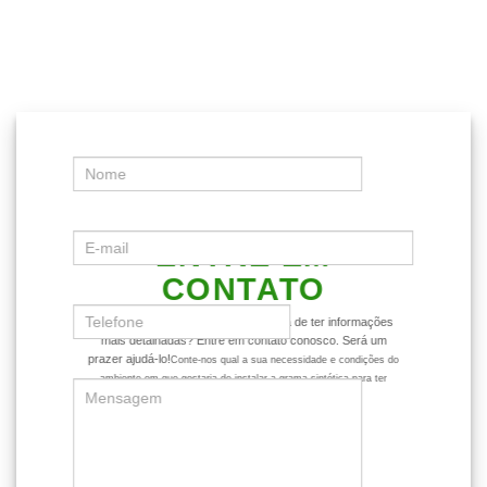
ENTRE EM
CONTATO
Ficou com alguma dúvida ou gostaria de ter informações
mais detalhadas? Entre em contato conosco. Será um
prazer ajudá-lo!
Conte-nos qual a sua necessidade e condições do
ambiente em que gostaria de instalar a grama sintética para ter
dicas mais assertivas sobre o produto.