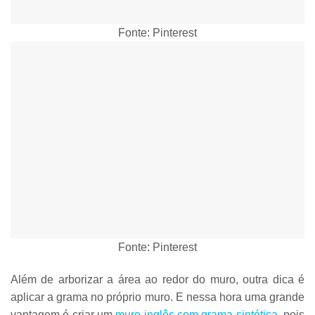
Fonte: Pinterest
Fonte: Pinterest
Além de arborizar a área ao redor do muro, outra dica é
aplicar a grama no próprio muro
. E nessa hora uma grande
vantagem é criar um
muro inglês com grama sintética
, pois