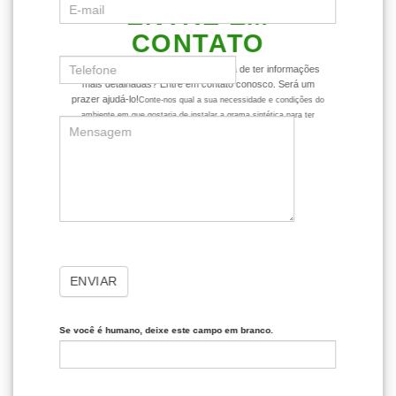
ENTRE EM
CONTATO
Ficou com alguma dúvida ou gostaria de ter informações
mais detalhadas? Entre em contato conosco. Será um
prazer ajudá-lo!
Conte-nos qual a sua necessidade e condições do
ambiente em que gostaria de instalar a grama sintética para ter
dicas mais assertivas sobre o produto.
ENVIAR
Se você é humano, deixe este campo em branco.