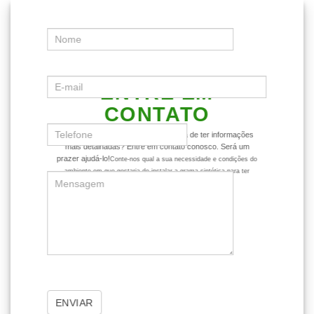
ENTRE EM
CONTATO
Ficou com alguma dúvida ou gostaria de ter informações
mais detalhadas? Entre em contato conosco. Será um
prazer ajudá-lo!
Conte-nos qual a sua necessidade e condições do
ambiente em que gostaria de instalar a grama sintética para ter
dicas mais assertivas sobre o produto.
ENVIAR