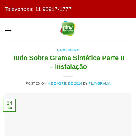
Skip
Televendas: 11 98917-1777
to
content
QUALIDADE
Tudo Sobre Grama Sintética Parte II
– Instalação
POSTED ON
4 DE ABRIL DE 2014
BY
PLAYGRAMA
04
abr