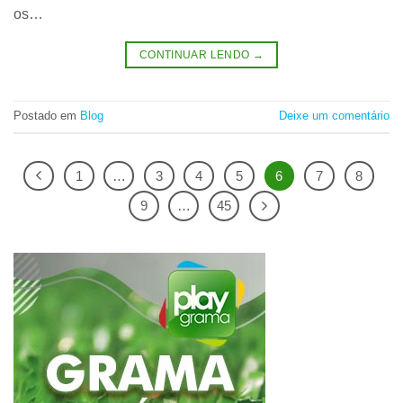
os…
CONTINUAR LENDO
→
Postado em
Blog
Deixe um comentário
1
…
3
4
5
6
7
8
9
…
45