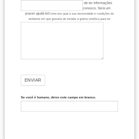
Ficou com alguma dúvida ou gostaria de ter informações
mais detalhadas? Entre em contato conosco. Será um
prazer ajudá-lo!
Conte-nos qual a sua necessidade e condições do
ambiente em que gostaria de instalar a grama sintética para ter
dicas mais assertivas sobre o produto.
ENVIAR
Se você é humano, deixe este campo em branco.