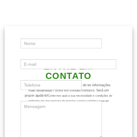
ENTRE EM
CONTATO
Ficou com alguma dúvida ou gostaria de ter informações
mais detalhadas? Entre em contato conosco. Será um
prazer ajudá-lo!
Conte-nos qual a sua necessidade e condições do
ambiente em que gostaria de instalar a grama sintética para ter
dicas mais assertivas sobre o produto.