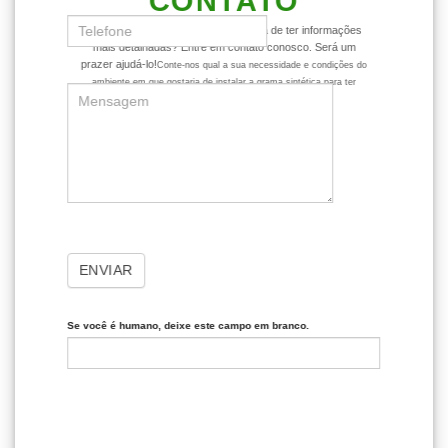
CONTATO
Ficou com alguma dúvida ou gostaria de ter informações
mais detalhadas? Entre em contato conosco. Será um
prazer ajudá-lo!
Conte-nos qual a sua necessidade e condições do
ambiente em que gostaria de instalar a grama sintética para ter
dicas mais assertivas sobre o produto.
ENVIAR
Se você é humano, deixe este campo em branco.