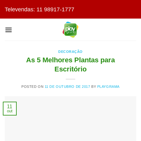
Skip
Televendas: 11 98917-1777
to
content
DECORAÇÃO
As 5 Melhores Plantas para
Escritório
POSTED ON
11 DE OUTUBRO DE 2017
BY
PLAYGRAMA
11
out