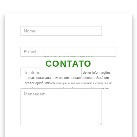
ENTRE EM
CONTATO
Ficou com alguma dúvida ou gostaria de ter informações
mais detalhadas? Entre em contato conosco. Será um
prazer ajudá-lo!
Conte-nos qual a sua necessidade e condições do
ambiente em que gostaria de instalar a grama sintética para ter
dicas mais assertivas sobre o produto.