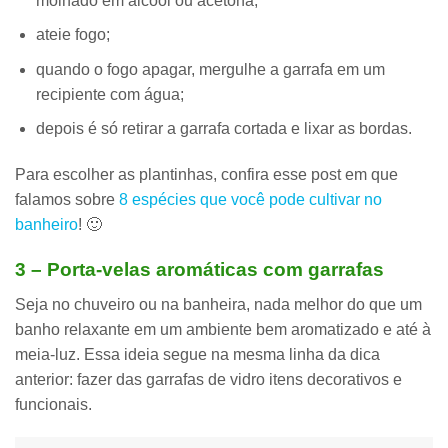
molhado em álcool ou acetona;
ateie fogo;
quando o fogo apagar, mergulhe a garrafa em um
recipiente com água;
depois é só retirar a garrafa cortada e lixar as bordas.
Para escolher as plantinhas
, confira esse post em que
falamos sobre
8 espécies que você pode cultivar no
banheiro
! 🙂
3 – Porta-velas aromáticas com garrafas
Seja no chuveiro ou na banheira, nada melhor do que um
banho relaxante em um ambiente bem aromatizado
e até à
meia-luz. Essa ideia segue na mesma linha da dica
anterior: fazer das
garrafas de vidro itens decorativos e
funcionais
.