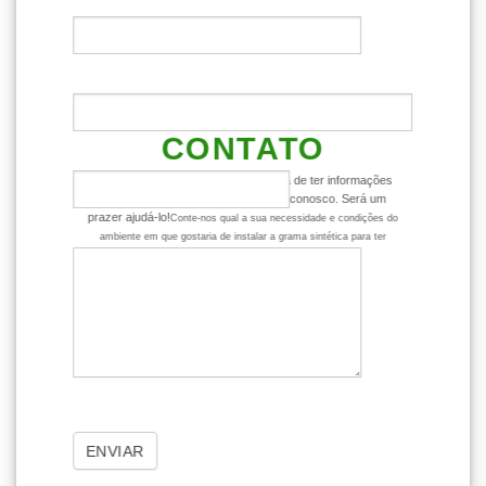
ENTRE EM
CONTATO
Ficou com alguma dúvida ou gostaria de ter informações
mais detalhadas? Entre em contato conosco. Será um
prazer ajudá-lo!
Conte-nos qual a sua necessidade e condições do
ambiente em que gostaria de instalar a grama sintética para ter
dicas mais assertivas sobre o produto.
ENVIAR