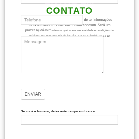
ENTRE EM
CONTATO
Ficou com alguma dúvida ou gostaria de ter informações
mais detalhadas? Entre em contato conosco. Será um
prazer ajudá-lo!
Conte-nos qual a sua necessidade e condições do
ambiente em que gostaria de instalar a grama sintética para ter
dicas mais assertivas sobre o produto.
ENVIAR
Se você é humano, deixe este campo em branco.