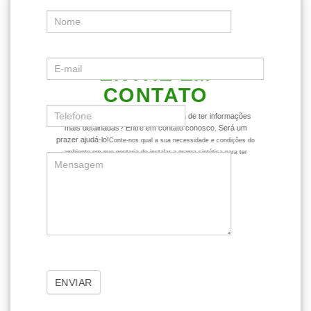
ENTRE EM
CONTATO
Ficou com alguma dúvida ou gostaria de ter informações
mais detalhadas? Entre em contato conosco. Será um
prazer ajudá-lo!
Conte-nos qual a sua necessidade e condições do
ambiente em que gostaria de instalar a grama sintética para ter
dicas mais assertivas sobre o produto.
ENVIAR