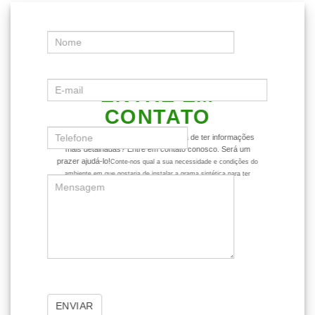
ENTRE EM
CONTATO
Ficou com alguma dúvida ou gostaria de ter informações
mais detalhadas? Entre em contato conosco. Será um
prazer ajudá-lo!
Conte-nos qual a sua necessidade e condições do
ambiente em que gostaria de instalar a grama sintética para ter
dicas mais assertivas sobre o produto.
ENVIAR