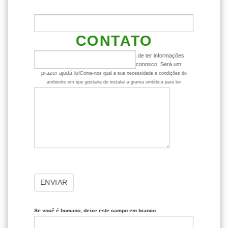
ENTRE EM
CONTATO
Ficou com alguma dúvida ou gostaria de ter informações
mais detalhadas? Entre em contato conosco. Será um
prazer ajudá-lo!
Conte-nos qual a sua necessidade e condições do
ambiente em que gostaria de instalar a grama sintética para ter
dicas mais assertivas sobre o produto.
ENVIAR
Se você é humano, deixe este campo em branco.