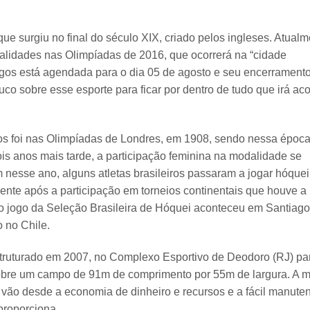
e surgiu no final do século XIX, criado pelos ingleses. Atualm
dalidades nas
Olimpíadas de 2016
, que ocorrerá na “cidade
jogos está agendada para o dia 05 de agosto e seu encerrament
o sobre esse esporte para ficar por dentro de tudo que irá ac
cos foi nas Olimpíadas de Londres, em 1908, sendo nessa époc
is anos mais tarde, a participação feminina na modalidade se
nesse ano, alguns atletas brasileiros passaram a jogar hóquei
mente após a participação em torneios continentais que houve a
ro jogo da
Seleção Brasileira de Hóquei
aconteceu em Santiago
 no Chile.
estruturado em 2007, no Complexo Esportivo de Deodoro (RJ) pa
bre um campo de 91m de comprimento por 55m de largura. A m
 vão desde a economia de dinheiro e recursos e a fácil manute
 proporciona.