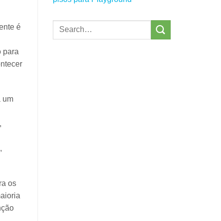
ente é
o para
ontecer
a um
,
,
ra os
aioria
nção