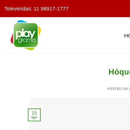
Skip
Televendas: 11 98917-1777
to
content
H
Hóque
POSTED ON
15
ago