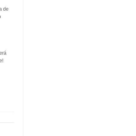
a de
o
erá
e!