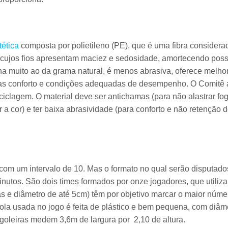
tética
composta por polietileno (PE), que é uma fibra considera
 cujos fios apresentam maciez e sedosidade, amortecendo poss
a muito ao da grama natural, é menos abrasiva, oferece melho
etas conforto e condições adequadas de desempenho. O Comitê 
eciclagem. O material deve ser antichamas (para não alastrar fog
r a cor) e ter baixa abrasividade (para conforto e não retenção 
com um intervalo de 10. Mas o formato no qual serão disputado
nutos. São dois times formados por onze jogadores, que utiliz
 e diâmetro de até 5cm) têm por objetivo marcar o maior núme
bola usada no jogo é feita de plástico e bem pequena, com diâm
oleiras medem 3,6m de largura por 2,10 de altura.