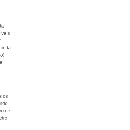
da
íveis
r
ainda
o),
de
s os
ando
ro de
etro