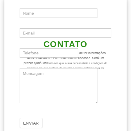
ENTRE EM
CONTATO
Ficou com alguma dúvida ou gostaria de ter informações
mais detalhadas? Entre em contato conosco. Será um
prazer ajudá-lo!
Conte-nos qual a sua necessidade e condições do
ambiente em que gostaria de instalar a grama sintética para ter
dicas mais assertivas sobre o produto.
ENVIAR