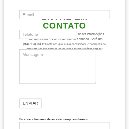
ENTRE EM
CONTATO
Ficou com alguma dúvida ou gostaria de ter informações
mais detalhadas? Entre em contato conosco. Será um
prazer ajudá-lo!
Conte-nos qual a sua necessidade e condições do
ambiente em que gostaria de instalar a grama sintética para ter
dicas mais assertivas sobre o produto.
ENVIAR
Se você é humano, deixe este campo em branco.